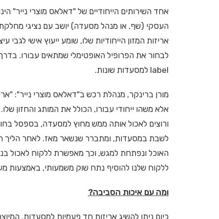
אחד השירותים הייחודיים של "דאלאס מוצרי נייר" הי
העסקי (שף, או מנהל מסעדה) יושב עם נציגי מחלקת ה
אריזות המזון הייחודיות שלו, שומע ייעוץ אישי לגבי ע
label למסעדות שונות.
מורן ברינקר, מנהלת רכש ב"דאלאס מוצרי נייר": "ארי
אלא משהו ייחודי עבורו, הכולל את המותג והחזון שלו.
ורוצים לאכול אותה ממש מחוץ למסעדה, בספסל בחו
לשבת במסעדות, ומתברר שנשאר מאז. לאחר הליך תכנו
האוכל ונפתחת למגש, וכך מאפשרת ללקוח לאכול בנו
ללקוח שלנו להוסיף נתח שוק משמעותי, באמצעות מע
ומה עם איכות הסביבה?
כיום ניתן להשיג אריזות חד פעמיות למסעדות, המיוצ