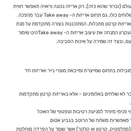
לם (וברור שהוא כזה), רק אריזה נכונה וראויה תאפשר חווית
סועד מצוינת, ממש כמו במסעדה. ממש כמו עולם המשלוחים כולו, גם תחום אריזות ה- Take away עבר מהפכה.
לאריזות קרטון מתכלות, המתוכננות בצורה מתקדמת על מנת
לשמר את חווית ההנאה גם באכילה מחוץ למסעדה. העקרון המנחה את עיצוב אריזות ה- Take awayהינו שימור
עם, ובצד זה שמירה על איכות הסביבה.
ילות בתחום שמייצרת ומייבאת מוצרי נייר ואריזות חד
ר לא שולחים באלומיניום – אלא באריזות קרטון מתקדמות
וי פנימי מיוחד למניעת רטיבות וטפטוף של האוכל
 מאפשרות משלוח של הרוטב בגביע אטום
(מפלסטיק, קרטון או קלקר) אשר שומר על הפרדה מוחלטת