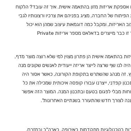
נו אספקת אריזות מזון בהתאמה אישית. איך זה עובד? הלקוח
פיתוח של החברה, מציג בפניהם את צרכיו ורצונותיו לגבי
יצוב האריזות, ומקבל כמה דוגמאות עיצוב שמהן הוא יכול
לבחור את הפרופיל האופטימלי שמתאים עבורו. בדרך זו כבר מייצרים בדאלאס מספר אריזות Private
זות בהתאמה אישית הן פתרון מצוין למי שלא רוצה מוצר מדף,
 היה לנו שף שרצה לייצר אריזה ייעודית לאנשים שקונים מנה
ץ. זה מנהג שהשתרש בתקופת הקורונה, כאשר אסור היה
ן קפדני, ייצרנו עבורו קופסה איכותית שמכילה את כל
חות מבלי לפגום בטעם ובתכנון המנה. המוצר הזה אפשר
נה לצורך חדש שהתעורר בשנתיים האחרונות".
רות בטכנולוגיות מתקדמות באירופה, בארה"ב ובמזרח,