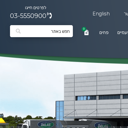
לפרטים חייגו
ר
English
03-5550900
0
עמיים
פחים
0
פחים