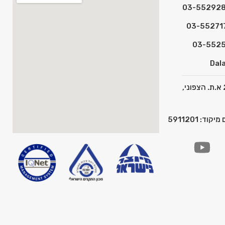
Dala
כתובת: המצפן 2 א.ת. הצפוני,