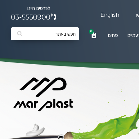
לפרטים חייגו
ר
English
03-5550900
0
עמיים
פחים
0
פחים