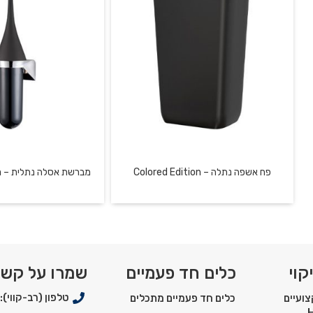
פח אשפה נתלה – Colored Edition
מברשת אסלה נתלית – Colored Edition
פח אשפה עשוי מפלסטיק איכותי 23
מברשת אסלה ניתלת 
ליטר נתלה על קיר
שחור
קוי
כלים חד פעמיים
שמרו על קש
טלפון (רב-קווי): 03-5550900
ועיים
כלים חד פעמיים מתכלים