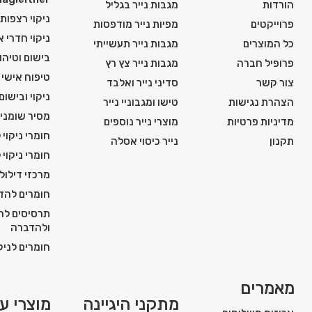
הורדות
מגבות נייר בגליל
ניקוי רצפות
פרוייקטים
מפיות נייר מודפסות
ניקוי חדרי 
כל המוצרים
מגבות נייר תעשייתי
בישום וטיהור
פרופיל חברה
מגבות נייר צץ רץ
טיפוח אישי ו
צור קשר
סדיני נייר ואלבד
ניקוי ובישום
הצהרת נגישות
טישו ומגבוניי נייר
מסיר שומני
מדיניות פרטיות
מוצרי נייר נוספים
חומרי ניקוי 
תקנון
נייר כיסוי אסלה
חומרי ניקוי 
מרכזי דילול
חומרים להדח
תרסיסים להג
ולהדברה
חומרים לניקו
מאמרים
מתקני היגיינה
מוצרי עז