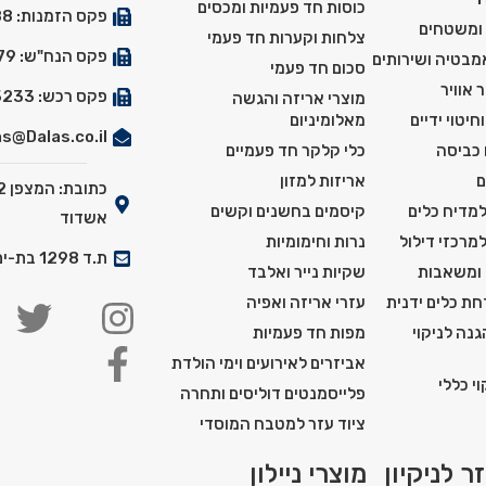
כוסות חד פעמיות ומכסים
פקס הזמנות: 03-5529288
 ומשטחים
צלחות וקערות חד פעמי
פקס הנח"ש: 03-5527179
אמבטיה ושירותים
סכום חד פעמי
 אוויר
פקס רכש: 03-5525233
מוצרי אריזה והגשה
חיטוי ידיים
מאלומיניום
s@Dalas.co.il
 כביסה
כלי קלקר חד פעמיים
ם
אריזות למזון
למדיח כלים
קיסמים בחשנים וקשים
אשדוד
למרכזי דילול
נרות וחימומיות
ת.ד 1298 בת-ים מיקוד: 5911201
 ומשאבות
שקיות נייר ואלבד
ת כלים ידנית
עזרי אריזה ואפיה
נה לניקוי
מפות חד פעמיות
אביזרים לאירועים וימי הולדת
י כללי
פלייסמנטים דוליסים ותחרה
ציוד עזר למטבח המוסדי
ר לניקיון
מוצרי ניילון