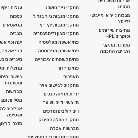
אריזות משלוחים
ממותג
מתקני נייר טואלט
עגלות ניקיון
מגבות נייר או מייבשי
מתקני מגבות נייר בגליל
כפפות
ידיים?
מתקני מגבות צץ-רץ
מטאטאים
מחיצות שירותים
מתקני סבון ודיספנסרים
מגבים
ולוקרים HPL
פחי אשפה מפלסטיק
יעה וכף אש
מערכת מתקני
פחי אשפה מנירוסטה
פחי אשפה, 
היגיינה החכמה
פחים לשטחים ציבוריים
סינרים כובע
פחי מיחזור
מחצלות ומש
מאפרות
בישום וחיטו
ומשתנות
מתקנים לבישום אויר
מברשות
ידיות אחיזה לנכים
מטליות ומגב
מייבשי ידיים ושיער
אביזרים למכ
ווים קולבים ומדפים
ושטיפה
מתקן החתלה לתינוק
מוצרי קרצוף 
מברשות אסלה
מתקני מגבות נייר תעשייתי