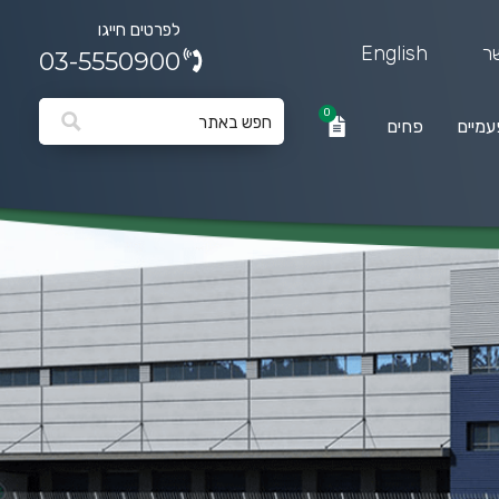
לפרטים חייגו
ר
English
03-5550900
0
עמיים
פחים
0
פחים