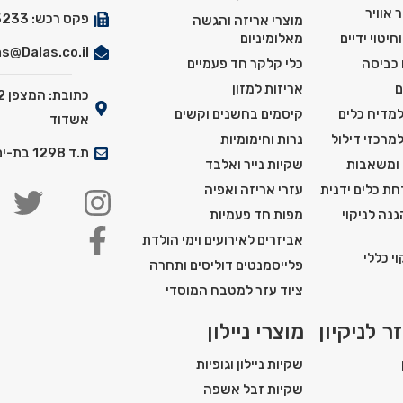
 אוויר
פקס רכש: 03-5525233
מוצרי אריזה והגשה
חיטוי ידיים
מאלומיניום
s@Dalas.co.il
 כביסה
כלי קלקר חד פעמיים
ם
אריזות למזון
למדיח כלים
קיסמים בחשנים וקשים
אשדוד
למרכזי דילול
נרות וחימומיות
ת.ד 1298 בת-ים מיקוד: 5911201
 ומשאבות
שקיות נייר ואלבד
ת כלים ידנית
עזרי אריזה ואפיה
נה לניקוי
מפות חד פעמיות
אביזרים לאירועים וימי הולדת
י כללי
פלייסמנטים דוליסים ותחרה
ציוד עזר למטבח המוסדי
ר לניקיון
מוצרי ניילון
שקיות ניילון וגופיות
שקיות זבל אשפה