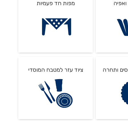
ואפיה
מפות חד פעמיות
ונים.
נשמה, נר שבועי ועוד...
מגוון מפות בגלילים, מפות ניילון ומפות
סים ותחרה
ציוד עזר למטבח המוסדי
אל-בד.