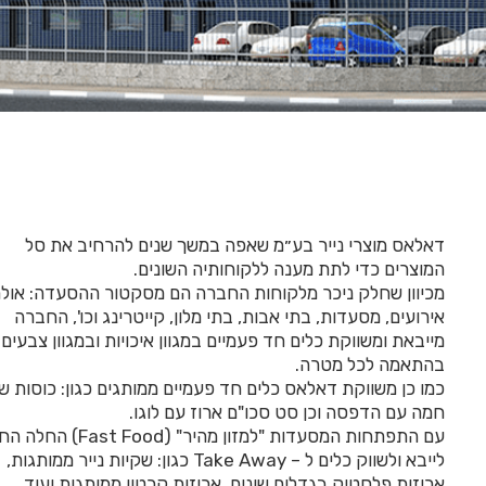
דאלאס מוצרי נייר בע״מ שאפה במשך שנים להרחיב את סל
המוצרים כדי לתת מענה ללקוחותיה השונים.
מכיוון שחלק ניכר מלקוחות החברה הם מסקטור ההסעדה: אול
אירועים, מסעדות, בתי אבות, בתי מלון, קייטרינג וכו', החברה
מייבאת ומשווקת כלים חד פעמיים במגוון איכויות ובמגוון צבעים
בהתאמה לכל מטרה.
כמו כן משווקת דאלאס כלים חד פעמיים ממותגים כגון: כוסות ש
חמה עם הדפסה וכן סט סכו"ם ארוז עם לוגו.
עם התפתחות המסעדות "למזון מהיר" ( Food
לייבא ולשווק כלים ל – Take Away כגון: שקיות נייר ממותגות,
אריזות פלסטיק בגדלים שונים, אריזות קרטון ממותגות ועוד…