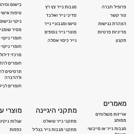
בישום וטיהור
פרופיל חברה
מגבות נייר צץ רץ
טיפוח אישי ו
צור קשר
סדיני נייר ואלבד
ניקוי ובישום
הצהרת נגישות
טישו ומגבוניי נייר
מסיר שומני
מדיניות פרטיות
מוצרי נייר נוספים
חומרי ניקוי 
תקנון
נייר כיסוי אסלה
חומרי ניקוי 
מרכזי דילול
חומרים להדח
תרסיסים להג
ולהדברה
חומרים לניקו
מאמרים
מתקני היגיינה
מוצרי עז
אריזות משלוחים
ממותג
מתקני נייר טואלט
עגלות ניקיון
מגבות נייר או מייבשי
מתקני מגבות נייר בגליל
כפפות