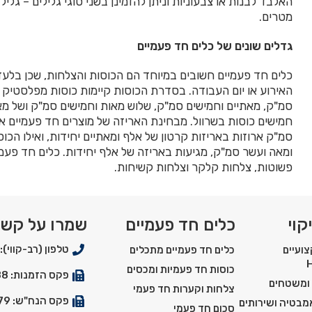
האלבד לבנות או צבעוניות וניתן להזמינן בשני סוגי גלילים – גלי
מטרים.
גדלים שונים של כלים חד פעמיים
כלים חד פעמיים חשובים במיוחד הם הכוסות והצלחות, שכן בלעדי
האירוע או יום העבודה. בסדרת הכוסות קיימות כוסות מפלסטיק 
סמ"ק, מאתיים וחמישים סמ"ק, שלוש מאות וחמישים סמ"ק ושל מ
חמישים כוסות בשרוול. מבחינת האריזה של מוצרים חד פעמיים אל
סמ"ק ארוזות באריזות קרטון של אלף ומאתיים יחידות, ואילו הכוס
ומאה ועשר סמ"ק, מגיעות באריזה של אלף יחידות. כלים חד פע
פשוטות, צלחות קלקר וצלחות קשיחות.
קוי
כלים חד פעמיים
שמרו על קש
טלפון (רב-קווי): 03-5550900
ועיים
כלים חד פעמיים מתכלים
כוסות חד פעמיות ומכסים
פקס הזמנות: 03-5529288
 ומשטחים
צלחות וקערות חד פעמי
פקס הנח"ש: 03-5527179
אמבטיה ושירותים
סכום חד פעמי