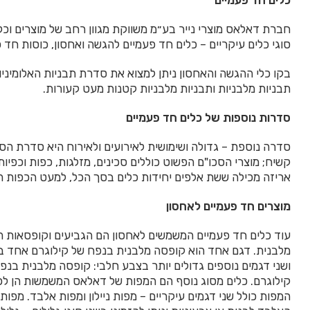
כלים חד פעמיים
מפיות תחרה, דוליסים
אביזרים וקישוטים לאירועים וימי הולדת
*אפשרות להדפ
חברת דאלאס מוצרי נייר בע״מ משווקת מגוון רחב של מוצרים וכ
סוגי כלים עיקריים – כלים חד פעמיים להגשה ואחסון, כוסות חד 
בקו כלי ההגשה והאחסון ניתן למצוא את סדרת תבניות האלומיניו
תבניות מלבניות ותבניות מלבניות קטנות מעט קעורות.
סדרות נוספות של כלים חד פעמיים
סדרה נוספת – גדולה ושימושית לאירועים ולאירוח היא סדרת הס
קשיח; מוצרי הסכו"ם הפשוט כוללים סכינים, מזלגות, כפות וכפיו
אריזה מכילה ששת אלפים יחידות כלים בסך הכל, למעט הכפות ה
מוצרים חד פעמיים לאחסון
עוד כלים חד פעמיים המשמשים לאחסון הם הגביעים וקופסאות ה
מלבנית. דגם אחד הוא קופסה מלבנית בנפח של קילוגרם אחד בגו
ושני דגמים נוספים גדולים יותר בצבע חלבי: קופסה מלבנית בנפ
קילוגרם. כלים מסוג נוסף הם המפות של דאלאס המשמשות הן לכי
המפות כולל שני דגמים עיקריים – מפות ניילון ומפות אלבד. מפות 