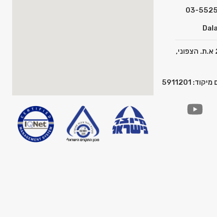
Dala
כתובת: המצפן 2 א.ת. הצפוני,