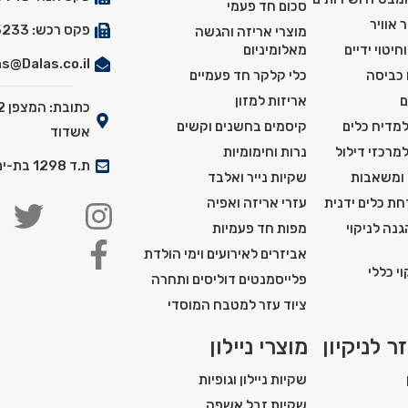
סכום חד פעמי
 אוויר
פקס רכש: 03-5525233
מוצרי אריזה והגשה
חיטוי ידיים
מאלומיניום
s@Dalas.co.il
 כביסה
כלי קלקר חד פעמיים
ם
אריזות למזון
למדיח כלים
קיסמים בחשנים וקשים
אשדוד
למרכזי דילול
נרות וחימומיות
ת.ד 1298 בת-ים מיקוד: 5911201
 ומשאבות
שקיות נייר ואלבד
ת כלים ידנית
עזרי אריזה ואפיה
נה לניקוי
מפות חד פעמיות
אביזרים לאירועים וימי הולדת
י כללי
פלייסמנטים דוליסים ותחרה
ציוד עזר למטבח המוסדי
ר לניקיון
מוצרי ניילון
שקיות ניילון וגופיות
שקיות זבל אשפה