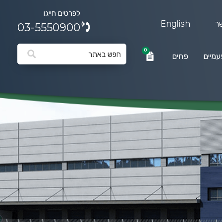
לפרטים חייגו
ר
English
03-5550900
0
עמיים
פחים
0
פחים