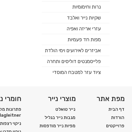
נרות וחימומיות
שקיות נייר ואלבד
עזרי אריזה ואפיה
מפות חד פעמיות
אביזרים לאירועים וימי הולדת
פלייסמנטים דוליסים ותחרה
ציוד עזר למטבח המוסדי
מפת אתר
מוצרי נייר
חומרי ני
דף הבית
נייר טואלט
פתרונות מקצ
Hagleitner
הורדות
מגבות נייר בגליל
ניקוי רצפות
פרוייקטים
מפיות נייר מודפסות
ניקוי חדרי 