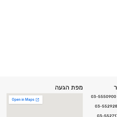
מגשית הדר, מגיע ב3- גדלים.
ר
מפת הגעה