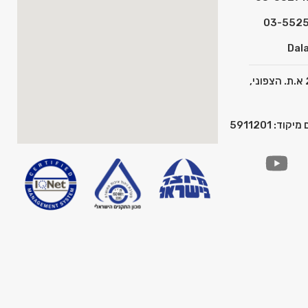
Dala
כתובת: המצפן 2 א.ת. הצפוני,