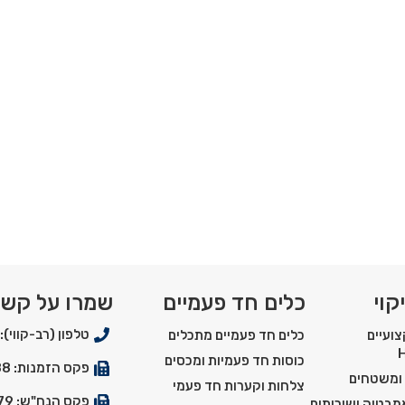
מגש כתר עם מכסה כיפה 3 גדלים
מגש בר 4 גדלים שונים
קוי
כלים חד פעמיים
שמרו על קש
טלפון (רב-קווי): 03-5550900
ועיים
כלים חד פעמיים מתכלים
כוסות חד פעמיות ומכסים
פקס הזמנות: 03-5529288
 ומשטחים
צלחות וקערות חד פעמי
פקס הנח"ש: 03-5527179
אמבטיה ושירותים