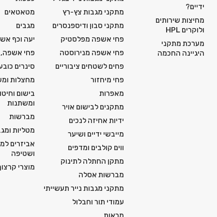
ידיים?
מתקני מגבות צץ-רץ
מטאטאים
מחיצות שירותים
מתקני סבון ודיספנסרים
מגבים
ולוקרים HPL
פחי אשפה מפלסטיק
יעה וכף אש
מערכת מתקני
פחי אשפה מנירוסטה
פחי אשפה, 
היגיינה החכמה
פחים לשטחים ציבוריים
סינרים כובע
פחי מיחזור
מחצלות ומש
מאפרות
בישום וחיטו
ומשתנות
מתקנים לבישום אויר
מברשות
ידיות אחיזה לנכים
מטליות ומגב
מייבשי ידיים ושיער
אביזרים למכ
ווים קולבים ומדפים
ושטיפה
מתקן החתלה לתינוק
מוצרי קרצוף 
מברשות אסלה
מתקני מגבות נייר תעשייתי
עמודי תור וחבלול
מראות