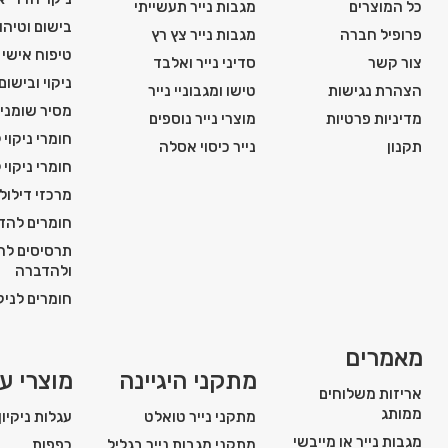
כל המוצרים
מגבות נייר תעשייתי
בישום וטיהור
פרופיל חברה
מגבות נייר צץ רץ
טיפוח אישי ו
צור קשר
סדיני נייר ואלבד
ניקוי ובישום
הצהרת נגישות
טישו ומגבוניי נייר
מסיר שומני
מדיניות פרטיות
מוצרי נייר נוספים
חומרי ניקוי 
תקנון
נייר כיסוי אסלה
חומרי ניקוי 
מרכזי דילול
חומרים להדח
תרסיסים להג
ולהדברה
חומרים לניקו
מאמרים
מתקני היגיינה
מוצרי עז
אריזות משלוחים
ממותג
מתקני נייר טואלט
עגלות ניקיון
מגבות נייר או מייבשי
מתקני מגבות נייר בגליל
כפפות