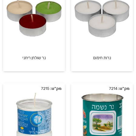
נרות חימום
נר שולחן ריחני
מק"ט:
7214
מק"ט:
7215