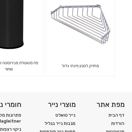
קשיח בצבע שח
מחזיק לסבון פינתי גדול
שחור
מחזיק לסבון פינתי מרושת גדול
ס"מ בצבע שחור 62 ליטר
מפת אתר
מוצרי נייר
חומרי ני
דף הבית
נייר טואלט
פתרונות מקצ
Hagleitner
הורדות
מגבות נייר בגליל
ניקוי רצפות
פרוייקטים
מפיות נייר מודפסות