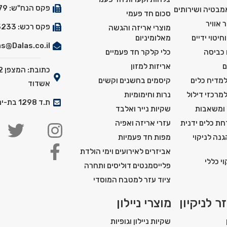
פקס הנח"ש: 03-5527179
אמבטיה ושירותים
סכום חד פעמי
 אוויר
פקס רכש: 03-5525233
מוצרי אריזה והגשה
חיטוי ידיים
מאלומיניום
s@Dalas.co.il
 כביסה
כלי קלקר חד פעמיים
ם
אריזות למזון
למדיח כלים
קיסמים בחשנים וקשים
אשדוד
למרכזי דילול
נרות וחימומיות
ת.ד 1298 בת-ים מיקוד: 5911201
 ומשאבות
שקיות נייר ואלבד
ת כלים ידנית
עזרי אריזה ואפיה
נה לניקוי
מפות חד פעמיות
אביזרים לאירועים וימי הולדת
י כללי
פלייסמנטים דוליסים ותחרה
ציוד עזר למטבח המוסדי
ר לניקיון
מוצרי ניילון
שקיות ניילון וגופיות