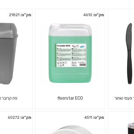
מק"ט:
4610
מק"ט:
21821
פעמי שחור
floorstar ECO
פח קרובר אפור 0
מק"ט:
4511
מק"ט:
60272
ת מפלסטיק
נוזל לניקוי רצפות ופרקטים, טבעי
פח שובך מ