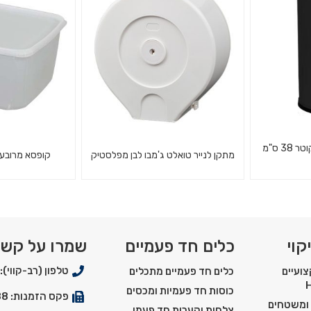
ור.
וידידותי לסביבה
פח מטוטלת מנירוסטה קוטר 38 ס"מ
מתקן לנייר טואלט ג'מבו לבן מפלסטיק
קופסא מרובעת חל
פח מטוטלת מנירוסטה קוטר 38
מתקן לנייר טואלט ג'מבו לבן
קופסא מרובעת חל
מפלסטיק
קוי
כלים חד פעמיים
שמרו על קש
טלפון (רב-קווי): 03-5550900
ועיים
כלים חד פעמיים מתכלים
כוסות חד פעמיות ומכסים
פקס הזמנות: 03-5529288
 ומשטחים
צלחות וקערות חד פעמי