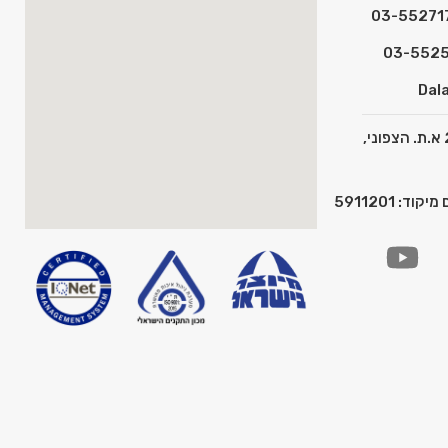
Dala
כתובת: המצפן 2 א.ת. הצפוני,