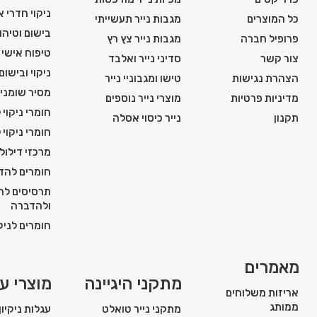
ניקוי חדרי 
כל המוצרים
מגבות נייר תעשייתי
בישום וטיהור
פרופיל חברה
מגבות נייר צץ רץ
טיפוח אישי ו
צור קשר
סדיני נייר ואלבד
ניקוי ובישום
הצהרת נגישות
טישו ומגבוניי נייר
מסיר שומני
מדיניות פרטיות
מוצרי נייר נוספים
חומרי ניקוי 
תקנון
נייר כיסוי אסלה
חומרי ניקוי 
מרכזי דילול
חומרים להדח
תרסיסים להג
ולהדברה
חומרים לניקו
מאמרים
מתקני היגיינה
מוצרי עז
אריזות משלוחים
ממותג
מתקני נייר טואלט
עגלות ניקיון