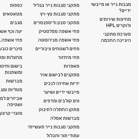
מגבות נייר או מייבשי
מתקני מגבות נייר בגליל
כפפות
ידיים?
מתקני מגבות צץ-רץ
מטאטאים
מחיצות שירותים
מתקני סבון ודיספנסרים
מגבים
ולוקרים HPL
פחי אשפה מפלסטיק
יעה וכף אש
מערכת מתקני
פחי אשפה מנירוסטה
פחי אשפה, 
היגיינה החכמה
פחים לשטחים ציבוריים
סינרים כובע
פחי מיחזור
מחצלות ומש
מאפרות
בישום וחיטו
ומשתנות
מתקנים לבישום אויר
מברשות
ידיות אחיזה לנכים
מטליות ומגב
מייבשי ידיים ושיער
אביזרים למכ
ווים קולבים ומדפים
ושטיפה
מתקן החתלה לתינוק
מוצרי קרצוף 
מברשות אסלה
מתקני מגבות נייר תעשייתי
עמודי תור וחבלול