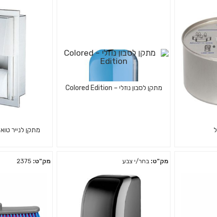
מתקן לסבון נוזלי – Colored Edition
ל
מתקן לנייר טואל
מק"ט:
בחר/י צבע
מק"ט:
2375
יליה לחימום
סבונייה איכותית מפלסטיק לסבון
מתקן לנייר טואל
נוזלי
מני