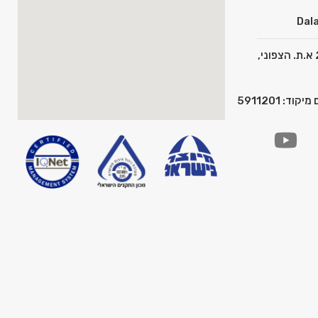
Dala
כתובת: המצפן 2 א.ת. הצפוני,