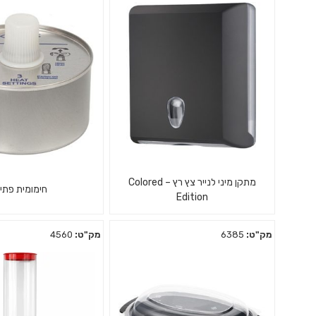
מתקן מיני לנייר צץ רץ – Colored
חימומית פתי
Edition
מק"ט:
6385
מק"ט:
4560
48 מכלי חימומיות פת
מתקן מיני מפלסטיק למגבות דף רץ
ובישול מזון