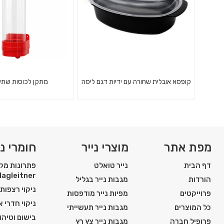
קופסא אובלית שחורה עם ידיות דגם ליסה
מתקן לכוסות שתי
150 קופסאות אובליות שחורות עם
מתקן פלסטיק לכוסות 
מכסה שקוף
חמה
מפת אתר
מוצרי נייר
חומרי ני
דף הבית
נייר טואלט
פתרונות מקצ
Hagleitner
הורדות
מגבות נייר בגליל
ניקוי רצפות
פרוייקטים
מפיות נייר מודפסות
ניקוי חדרי 
כל המוצרים
מגבות נייר תעשייתי
בישום וטיהור
פרופיל חברה
מגבות נייר צץ רץ