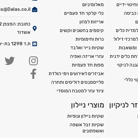
חיטוי ידיים
מאלומיניום
s@Dalas.co.il
 כביסה
כלי קלקר חד פעמיים
ם
אריזות למזון
למדיח כלים
קיסמים בחשנים וקשים
אשדוד
למרכזי דילול
נרות וחימומיות
ת.ד 1298 בת-ים מיקוד: 5911201
 ומשאבות
שקיות נייר ואלבד
ת כלים ידנית
עזרי אריזה ואפיה
נה לניקוי
מפות חד פעמיות
אביזרים לאירועים וימי הולדת
י כללי
פלייסמנטים דוליסים ותחרה
ציוד עזר למטבח המוסדי
ר לניקיון
מוצרי ניילון
שקיות ניילון וגופיות
שקיות זבל אשפה
ואשפתונים