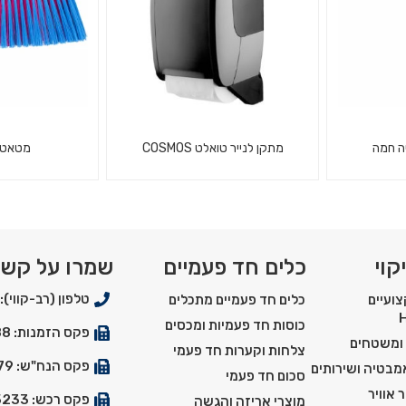
ה חמה
מתקן לנייר טואלט COSMOS
מטאטא
קרטון שתיה
מתקן לנייר טואלט בצבע לבן
ג'וליה - מטאטא 
*תוצרת גרמניה
קוי
כלים חד פעמיים
שמרו על קש
טלפון (רב-קווי): 03-5550900
ועיים
כלים חד פעמיים מתכלים
כוסות חד פעמיות ומכסים
פקס הזמנות: 03-5529288
 ומשטחים
צלחות וקערות חד פעמי
פקס הנח"ש: 03-5527179
אמבטיה ושירותים
סכום חד פעמי
 אוויר
פקס רכש: 03-5525233
מוצרי אריזה והגשה