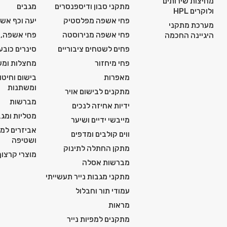
מחיצות שירותים
מתקני סבון ודיספנסרים
מגבים
ולוקרים HPL
פחי אשפה מפלסטיק
יעה וכף אש
מערכת מתקני
פחי אשפה מנירוסטה
פחי אשפה, 
היגיינה החכמה
פחים לשטחים ציבוריים
סינרים כובע
פחי מיחזור
מחצלות ומש
מאפרות
בישום וחיטו
ומשתנות
מתקנים לבישום אויר
מברשות
ידיות אחיזה לנכים
מטליות ומגב
מייבשי ידיים ושיער
אביזרים למכ
ווים קולבים ומדפים
ושטיפה
מתקן החתלה לתינוק
מוצרי קרצוף 
מברשות אסלה
מתקני מגבות נייר תעשייתי
עמודי תור וחבלול
מראות
מתקנים למפיות נייר