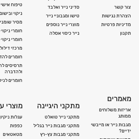
טיפוח אישי ו
צור קשר
סדיני נייר ואלבד
ניקוי ובישום
הצהרת נגישות
טישו ומגבוניי נייר
מסיר שומני
מדיניות פרטיות
מוצרי נייר נוספים
חומרי ניקוי 
תקנון
נייר כיסוי אסלה
חומרי ניקוי 
מרכזי דילול
חומרים להדח
תרסיסים להג
ולהדברה
חומרים לניקו
מאמרים
מתקני היגיינה
מוצרי עז
אריזות משלוחים
ממותג
מתקני נייר טואלט
עגלות ניקיון
מגבות נייר או מייבשי
מתקני מגבות נייר בגליל
כפפות
ידיים?
מתקני מגבות צץ-רץ
מטאטאים