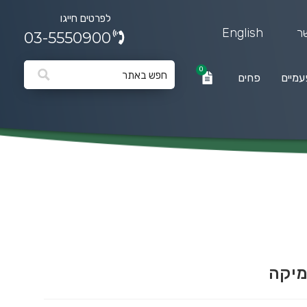
לפרטים חייגו
ר
English
03-5550900
0
עמיים
פחים
0
פחים
מיקה