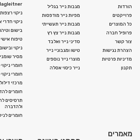
Hagleitner
הורדות
מגבות נייר בגליל
ניקוי רצפות
פרוייקטים
מפיות נייר מודפסות
ניקוי חדרי 
כל המוצרים
מגבות נייר תעשייתי
בישום וטיהור
פרופיל חברה
מגבות נייר צץ רץ
טיפוח אישי ו
צור קשר
סדיני נייר ואלבד
ניקוי ובישום
הצהרת נגישות
טישו ומגבוניי נייר
מסיר שומני
מדיניות פרטיות
מוצרי נייר נוספים
חומרי ניקוי 
תקנון
נייר כיסוי אסלה
חומרי ניקוי 
מרכזי דילול
חומרים להדח
תרסיסים להג
ולהדברה
חומרים לניקו
מאמרים