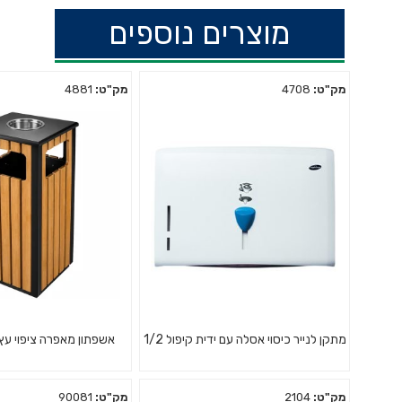
מוצרים נוספים
מק"ט:
4708
מק"ט:
4881
מתקן לנייר כיסוי אסלה עם ידית קיפול 1/2
אשפתון מאפרה ציפוי עץ – 494
מק"ט:
2104
מק"ט:
90081