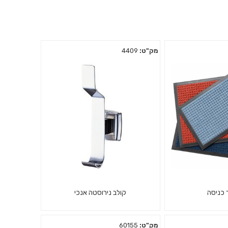
מק"ט:
4409
 כניסה
קולב נירוסטה אנכי
מק"ט:
60155