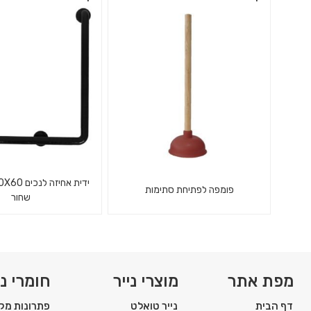
מתקן נייר כיסוי אסלה עם ידית
אשפתון מאפרה ציפ
השולפת נייר אחד בכל פעם.
EK9494
פומפה לפתיחת סתימות
שחור
פומפה קלאסית מגומי איכותי עם
ידית אחיזה אלומיניום 
ידית עץ
60X60 עם ציפוי PVC שחור
מפת אתר
מוצרי נייר
חומרי ני
דף הבית
נייר טואלט
פתרונות מקצ