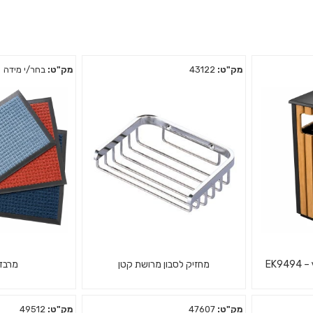
מק"ט:
43122
מק"ט:
בחר/י מידה
EK9
מחזיק לסבון מרושת קטן
מרבד
מק"ט:
47607
מק"ט:
49512