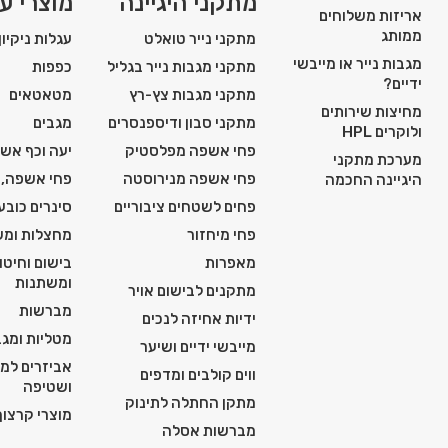
מתקני היגיינה
מוצרי עז
אריזות משלוחים
ממותג
מתקני נייר טואלט
עגלות ניקיון
מגבות נייר או מייבשי
מתקני מגבות נייר בגליל
כפפות
ידיים?
מתקני מגבות צץ-רץ
מטאטאים
מחיצות שירותים
מתקני סבון ודיספנסרים
מגבים
ולוקרים HPL
פחי אשפה מפלסטיק
יעה וכף אש
מערכת מתקני
פחי אשפה מנירוסטה
פחי אשפה, 
היגיינה החכמה
פחים לשטחים ציבוריים
סינרים כובע
פחי מיחזור
מחצלות ומש
מאפרות
בישום וחיטו
ומשתנות
מתקנים לבישום אויר
מברשות
ידיות אחיזה לנכים
מטליות ומגב
מייבשי ידיים ושיער
אביזרים למכ
ווים קולבים ומדפים
ושטיפה
מתקן החתלה לתינוק
מוצרי קרצוף 
מברשות אסלה