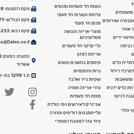
כוסות חד פעמיות ומכסים
פקס הזמנות: 03-5529288
 ומשטחים
צלחות וקערות חד פעמי
פקס הנח"ש: 03-5527179
אמבטיה ושירותים
סכום חד פעמי
 אוויר
פקס רכש: 03-5525233
מוצרי אריזה והגשה
חיטוי ידיים
מאלומיניום
s@Dalas.co.il
 כביסה
כלי קלקר חד פעמיים
ם
אריזות למזון
למדיח כלים
קיסמים בחשנים וקשים
אשדוד
למרכזי דילול
נרות וחימומיות
ת.ד 1298 בת-ים מיקוד: 5911201
 ומשאבות
שקיות נייר ואלבד
ת כלים ידנית
עזרי אריזה ואפיה
נה לניקוי
מפות חד פעמיות
אביזרים לאירועים וימי הולדת
י כללי
פלייסמנטים דוליסים ותחרה
ציוד עזר למטבח המוסדי