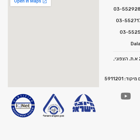
Dala
כתובת: המצפן 2 א.ת. הצפוני,