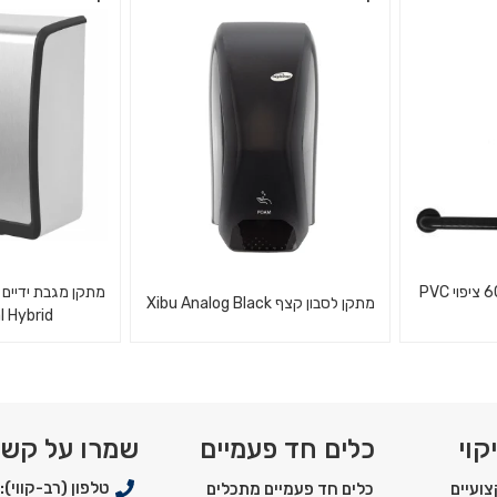
וי עץ -
מרבד כניסה, הס
מחזיק לסבון מרושת מלבני קטן
העסק א
ידית אחיזה לנכים 60X60 ציפוי PVC
מתקן מגבת ידיים 
מתקן לסבון קצף Xibu Analog Black
l Hybrid
שני מישורים
מתקן מכני לסבון קצף - שחור
מתקן מגבת י
מסדרת קסיבו
מנירוסטה Xibu Metal Hybrid
קוי
כלים חד פעמיים
שמרו על קש
טלפון (רב-קווי): 03-5550900
ועיים
כלים חד פעמיים מתכלים