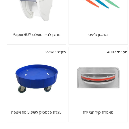
מזלגון צ'יפס
מתקן לנייר טואלט PaperBOY
מק"ט:
4007
מק"ט:
9736
מאפרת קיר חצי ירח
עגלת פלסטיק לשינוע פח אשפה