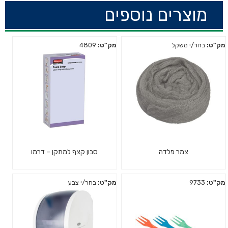
מוצרים נוספים
מק"ט:
בחר/י משקל
מק"ט:
4809
צמר פלדה
סבון קצף למתקן – דרמו
מק"ט:
9733
מק"ט:
בחר/י צבע