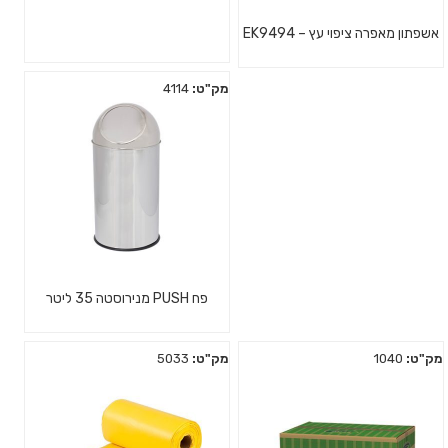
אשפתון מאפרה ציפוי עץ – EK9494
מק"ט:
4114
פח PUSH מנירוסטה 35 ליטר
מק"ט:
1040
מק"ט:
5033