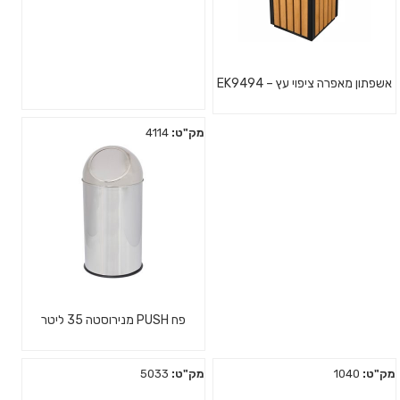
אשפתון מאפרה ציפוי עץ – EK9494
מק"ט:
4114
פח PUSH מנירוסטה 35 ליטר
מק"ט:
1040
מק"ט:
5033