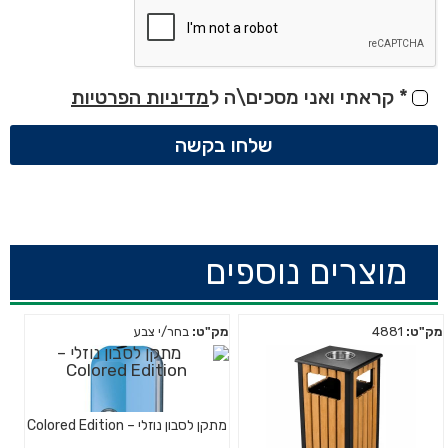
*
קראתי ואני מסכים\ה ל
מדיניות הפרטיות
שלחו בקשה
מוצרים נוספים
מק"ט:
4881
מק"ט:
בחר/י צבע
מתקן לסבון נוזלי – Colored Edition