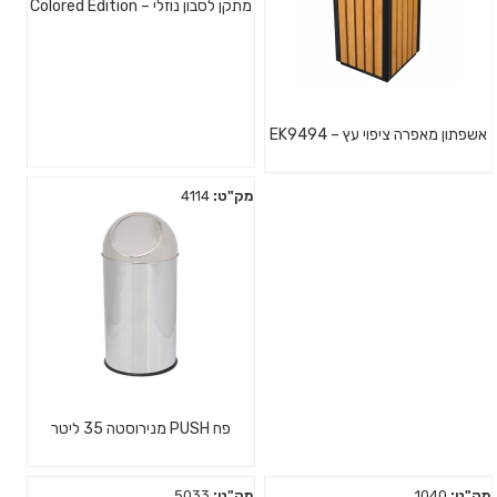
מתקן לסבון נוזלי – Colored Edition
אשפתון מאפרה ציפוי עץ – EK9494
מק"ט:
4114
פח PUSH מנירוסטה 35 ליטר
מק"ט:
1040
מק"ט:
5033