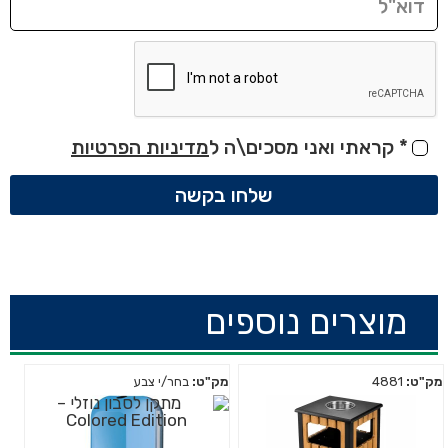
*
קראתי ואני מסכים\ה ל
מדיניות הפרטיות
שלחו בקשה
מוצרים נוספים
מק"ט:
4881
מק"ט:
בחר/י צבע