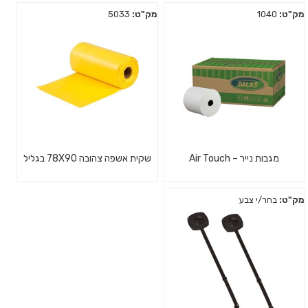
מק"ט:
1040
מק"ט:
5033
מגבות נייר – Air Touch
שקית אשפה צהובה 78X90 בגליל
מק"ט:
בחר/י צבע