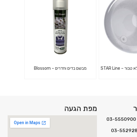
 פליז ונירוסטה
בשיטת הצץ רץ
 – STAR Line
מבשם בדים וחדרים – Blossom
לט ללא טבור בעל
י פוליקרבונט בלתי
מבשם בדים וחדרים
ליזם. מתקן נייר
ר
מפת הגעה
 במיוחד לאזו...