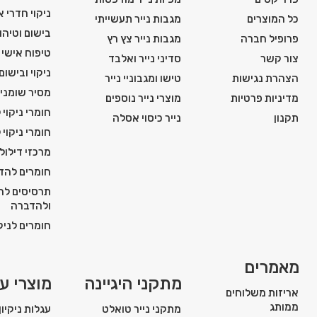
ניקוי חדרי 
כל המוצרים
מגבות נייר תעשייתי
בישום וטיהור
פרופיל חברה
מגבות נייר צץ רץ
טיפוח אישי ו
צור קשר
סדיני נייר ואלבד
ניקוי ובישום
הצהרת נגישות
טישו ומגבוניי נייר
מסיר שומני
מדיניות פרטיות
מוצרי נייר נוספים
חומרי ניקוי 
תקנון
נייר כיסוי אסלה
חומרי ניקוי 
מרכזי דילול
חומרים להדח
תרסיסים להג
ולהדברה
חומרים לניקו
מאמרים
מתקני היגיינה
מוצרי עז
אריזות משלוחים
ממותג
מתקני נייר טואלט
עגלות ניקיון