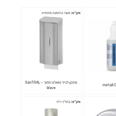
מק"ט:
מוצר בהזמנה מיוחדת
מתקן לנייר טואלט חתוך – SanTRAL
metall 
Wave
מק"ט:
בחר/י ריח
דה ואבנית, הברקת
מתקן נירוסטה לנייר טואלט חתוך