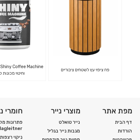
ברוחב 45 ס"מ עם תופסן סחבה
ותבניות
e
פח ציפוי עץ לשטחים ציבוריים
וחיטוי מכונות 
אבקה לניקוי וחיטוי 
אשפתון ציפוי עץ לשטחים ציבוריים
ומכונות מיצ
מפת אתר
מוצרי נייר
חומרי ני
דף הבית
נייר טואלט
פתרונות מקצ
Hagleitner
הורדות
מגבות נייר בגליל
ניקוי רצפות
פרוייקטים
מפיות נייר מודפסות