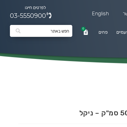
לפרטים חייגו
ר
English
03-5550900
0
עמיים
פחים
0
פחים