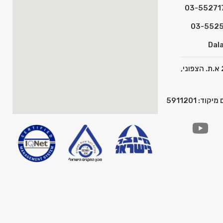
Dala
כתובת: המצפן 2 א.ת. הצפוני,