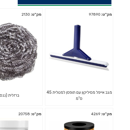
מק"ט:
97890
מק"ט:
2130
מגב אייפל מסיליקון עם תופסן למטלית 45
ברזלית (ננס
ס"מ
מק"ט:
4269
מק"ט:
20758
מגב גוף פלסטיק להב סיליקון איכותי
ננס - משמש בעיקר לק