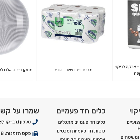
ברזים, ניקל,
Shiny Coffee Machin – אבקה לניקוי
מגבת נייר טישו – סופר
מתקן נייר טואלט ללא טבור
קפה
מתקן לנייר טוא
מכונות קפה
עיצוב חדשני, עשו
שישיית מגבת נייר טישו דו-שכבתי
ים
שביר ואנטי ונד
קוי
כלים חד פעמיים
שמרו על קש
טואלט זה מתאים
טלפון (רב-קווי): 03-5550900
ועיים
כלים חד פעמיים מתכלים
כוסות חד פעמיות ומכסים
פקס הזמנות: 03-5529288
 ומשטחים
צלחות וקערות חד פעמי