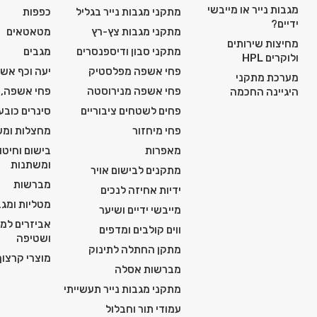
מגבות נייר או מייבשי
מתקני מגבות נייר בגליל
כפפות
ידיים?
מתקני מגבות צץ-רץ
מטאטאים
מחיצות שירותים
מתקני סבון ודיספנסרים
מגבים
ולוקרים HPL
פחי אשפה מפלסטיק
יעה וכף אש
מערכת מתקני
פחי אשפה מנירוסטה
פחי אשפה, 
היגיינה החכמה
פחים לשטחים ציבוריים
סינרים כובע
פחי מיחזור
מחצלות ומש
מאפרות
בישום וחיטו
ומשתנות
מתקנים לבישום אויר
מברשות
ידיות אחיזה לנכים
מטליות ומגב
מייבשי ידיים ושיער
אביזרים למכ
ווים קולבים ומדפים
ושטיפה
מתקן החתלה לתינוק
מוצרי קרצוף 
מברשות אסלה
מתקני מגבות נייר תעשייתי
עמודי תור וחבלול