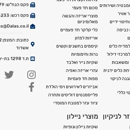
פקס הנח"ש: 03-5527179
אמבטיה ושירותים
סכום חד פעמי
 אוויר
פקס רכש: 03-5525233
מוצרי אריזה והגשה
חיטוי ידיים
מאלומיניום
s@Dalas.co.il
 כביסה
כלי קלקר חד פעמיים
ם
אריזות למזון
למדיח כלים
קיסמים בחשנים וקשים
אשדוד
למרכזי דילול
נרות וחימומיות
ת.ד 1298 בת-ים מיקוד: 5911201
 ומשאבות
שקיות נייר ואלבד
ת כלים ידנית
עזרי אריזה ואפיה
נה לניקוי
מפות חד פעמיות
אביזרים לאירועים וימי הולדת
י כללי
פלייסמנטים דוליסים ותחרה
ציוד עזר למטבח המוסדי
ר לניקיון
מוצרי ניילון
שקיות ניילון וגופיות