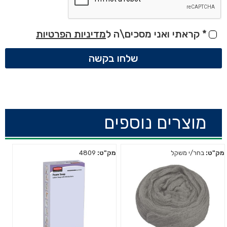
*
קראתי ואני מסכים\ה ל
מדיניות הפרטיות
שלחו בקשה
מוצרים נוספים
מק"ט:
בחר/י משקל
מק"ט:
4809