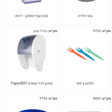
צמר פלדה
סבון קצף למתקן – דרמו
מק"ט:
9733
מק"ט:
בחר/י צבע
מזלגון צ'יפס
מתקן לנייר טואלט PaperBOY
מק"ט:
4007
מק"ט:
9736