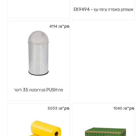
אשפתון מאפרה ציפוי עץ – EK9494
מק"ט:
4114
פח PUSH מנירוסטה 35 ליטר
מק"ט:
1040
מק"ט:
5033