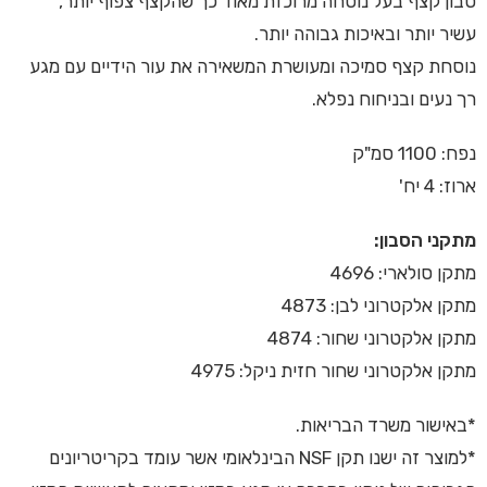
סבון קצף בעל נוסחה מרוכזת מאוד כך שהקצף צפוף יותר,
עשיר יותר ובאיכות גבוהה יותר.
נוסחת קצף סמיכה ומעושרת המשאירה את עור הידיים עם מגע
רך נעים ובניחוח נפלא.
נפח: 1100 סמ"ק
ארוז: 4 יח'
מתקני הסבון:
מתקן סולארי:
4696
מתקן אלקטרוני לבן:
4873
מתקן אלקטרוני שחור:
4874
מתקן אלקטרוני שחור חזית ניקל:
4975
*באישור משרד הבריאות.
*למוצר זה ישנו תקן NSF הבינלאומי אשר עומד בקריטריונים