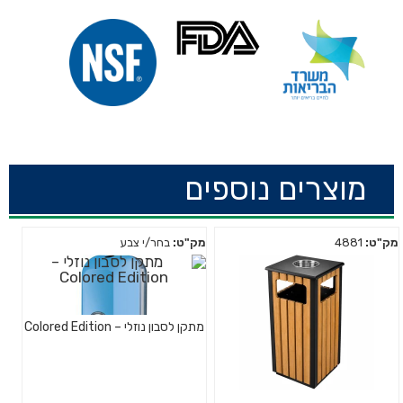
מוצרים נוספים
מק"ט:
4881
מק"ט:
בחר/י צבע
מתקן לסבון נוזלי – Colored Edition