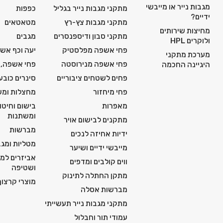
מגבות נייר או מייבשי
מתקני מגבות נייר בגליל
כפפות
ידיים?
מתקני מגבות צץ-רץ
מטאטאים
מחיצות שירותים
מתקני סבון ודיספנסרים
מגבים
ולוקרים HPL
פחי אשפה מפלסטיק
יעה וכף אש
מערכת מתקני
פחי אשפה מנירוסטה
פחי אשפה, 
היגיינה החכמה
פחים לשטחים ציבוריים
סינרים כובע
פחי מיחזור
מחצלות ומש
מאפרות
בישום וחיטו
ומשתנות
מתקנים לבישום אויר
מברשות
ידיות אחיזה לנכים
מטליות ומגב
מייבשי ידיים ושיער
אביזרים למכ
ווים קולבים ומדפים
ושטיפה
מתקן החתלה לתינוק
מוצרי קרצוף 
מברשות אסלה
מתקני מגבות נייר תעשייתי
עמודי תור וחבלול