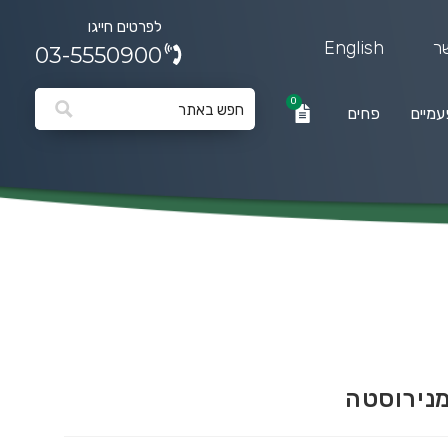
לפרטים חייגו
ר
English
03-5550900
0
עמיים
פחים
0
פחים