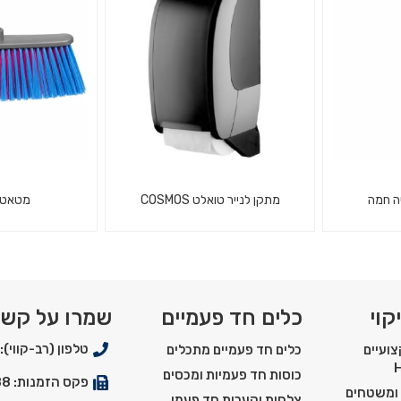
נוזלי
מני
ה חמה
מתקן לנייר טואלט COSMOS
מטאטא
קרטון שתיה
מתקן לנייר טואלט בצבע לבן
ג'וליה - מטאטא 
*תוצרת גרמניה
קוי
כלים חד פעמיים
שמרו על קש
טלפון (רב-קווי): 03-5550900
ועיים
כלים חד פעמיים מתכלים
כוסות חד פעמיות ומכסים
פקס הזמנות: 03-5529288
 ומשטחים
צלחות וקערות חד פעמי