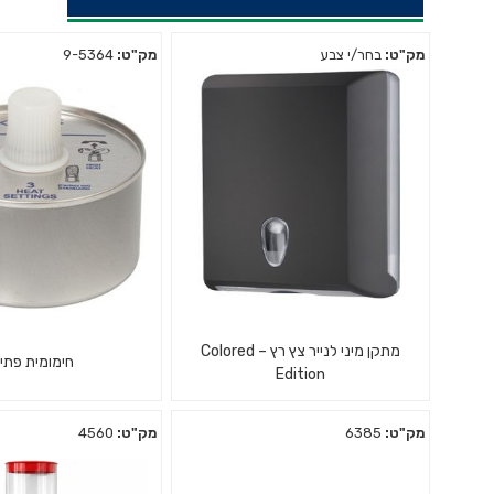
מק"ט:
בחר/י צבע
מק"ט:
9-5364
מתקן מיני לנייר צץ רץ – Colored
חימומית פתי
Edition
מק"ט:
6385
מק"ט:
4560
48 מכלי חימומיות פת
מתקן מיני מפלסטיק למגבות דף רץ