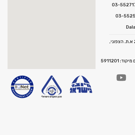
Dala
כתובת: המצפן 2 א.ת. הצפוני,