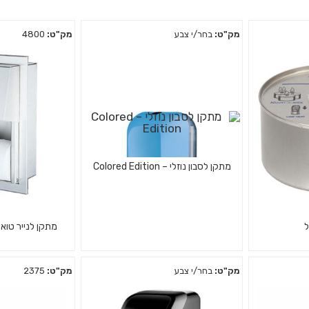
מק"ט:
בחר/י צבע
מק"ט:
4800
מתקן לסבון נוזלי – Colored Edition
ל
מתקן לנייר טואל
מק"ט:
בחר/י צבע
מק"ט:
2375
יליה לחימום
סבונייה איכותית מפלסטיק לסבון
מתקן לנייר טואל