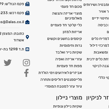
פקס הנח"ש: 03-5527179
אמבטיה ושירותים
סכום חד פעמי
 אוויר
פקס רכש: 03-5525233
מוצרי אריזה והגשה
חיטוי ידיים
מאלומיניום
s@Dalas.co.il
 כביסה
כלי קלקר חד פעמיים
ם
אריזות למזון
למדיח כלים
קיסמים בחשנים וקשים
אשדוד
למרכזי דילול
נרות וחימומיות
ת.ד 1298 בת-ים מיקוד: 5911201
 ומשאבות
שקיות נייר ואלבד
ת כלים ידנית
עזרי אריזה ואפיה
נה לניקוי
מפות חד פעמיות
אביזרים לאירועים וימי הולדת
י כללי
פלייסמנטים דוליסים ותחרה
ציוד עזר למטבח המוסדי
ר לניקיון
מוצרי ניילון
שקיות ניילון וגופיות