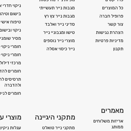
ניקוי חדרי 
כל המוצרים
מגבות נייר תעשייתי
בישום וטיהור
פרופיל חברה
מגבות נייר צץ רץ
טיפוח אישי ו
צור קשר
סדיני נייר ואלבד
ניקוי ובישום
הצהרת נגישות
טישו ומגבוניי נייר
מסיר שומני
מדיניות פרטיות
מוצרי נייר נוספים
חומרי ניקוי 
תקנון
נייר כיסוי אסלה
חומרי ניקוי 
מרכזי דילול
חומרים להדח
תרסיסים להג
ולהדברה
חומרים לניקו
מאמרים
מתקני היגיינה
מוצרי עז
אריזות משלוחים
ממותג
מתקני נייר טואלט
עגלות ניקיון