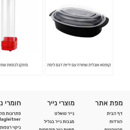
ובישול מזון
קופסא אובלית שחורה עם ידיות דגם ליסה
מתקן לכוסות שתי
150 קופסאות אובליות שחורות עם
מתקן פלסטיק לכוסות 
מכסה שקוף
חמה
מפת אתר
מוצרי נייר
חומרי ני
דף הבית
נייר טואלט
פתרונות מקצ
Hagleitner
הורדות
מגבות נייר בגליל
ניקוי רצפות
פרוייקטים
מפיות נייר מודפסות