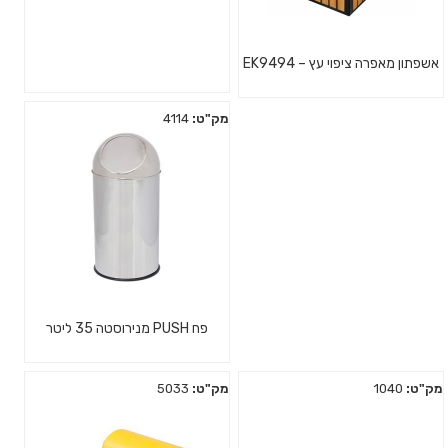
אשפתון מאפרה ציפוי עץ – EK9494
מק"ט:
4114
פח PUSH מנירוסטה 35 ליטר
מק"ט:
1040
מק"ט:
5033