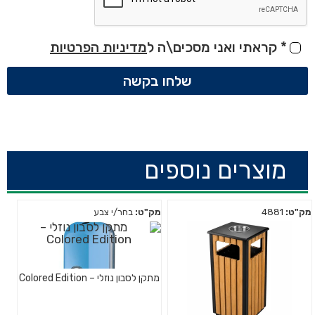
*
קראתי ואני מסכים\ה ל
מדיניות הפרטיות
שלחו בקשה
מוצרים נוספים
מק"ט:
4881
מק"ט:
בחר/י צבע
מתקן לסבון נוזלי – Colored Edition