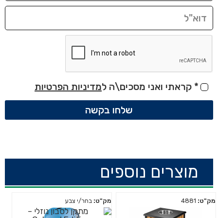
*
קראתי ואני מסכים\ה ל
מדיניות הפרטיות
שלחו בקשה
מוצרים נוספים
מק"ט:
4881
מק"ט:
בחר/י צבע