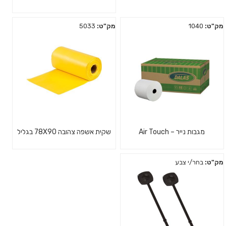
מק"ט:
1040
מק"ט:
5033
מגבות נייר – Air Touch
שקית אשפה צהובה 78X90 בגליל
מק"ט:
בחר/י צבע