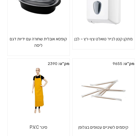
מתקן קטן לנייר טואלט צץ-רץ – לבן
קופסא אובלית שחורה עם ידיות דגם
ליסה
מק"ט:
9655
מק"ט:
2390
קיסמים לשיניים עטופים בצלופן
סינר P.V.C