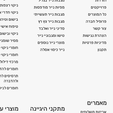
הורדות
מגבות נייר בגליל
ניקוי רצפות
פרוייקטים
מפיות נייר מודפסות
ניקוי חדרי 
כל המוצרים
מגבות נייר תעשייתי
בישום וטיהור
פרופיל חברה
מגבות נייר צץ רץ
טיפוח אישי ו
צור קשר
סדיני נייר ואלבד
ניקוי ובישום
הצהרת נגישות
טישו ומגבוניי נייר
מסיר שומני
מדיניות פרטיות
מוצרי נייר נוספים
חומרי ניקוי 
תקנון
נייר כיסוי אסלה
חומרי ניקוי 
מרכזי דילול
חומרים להדח
תרסיסים להג
ולהדברה
חומרים לניקו
מאמרים
מתקני היגיינה
מוצרי עז
אריזות משלוחים