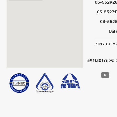
Dala
כתובת: המצפן 2 א.ת. הצפוני,