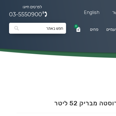
לפרטים חייגו
ר
English
03-5550900
0
עמיים
פחים
0
פחים
 מבריק 52 ליטר