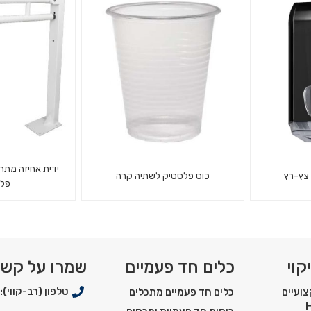
פח עגול מאלומיניום קוטר 45.7 ס"מ
מתקן למגבות צ
נוזל אלכוהולי לחיטוי משטחים
CO
ידית אחיזה מתרו
 צץ-רץ
כוס פלסטיק לשתיה קרה
פל
רץ פרסטיג'
כוס פלסטיק שקופה 180 סמ"ק
ידית אחיזה מ
1/3000
חיזוק מאלומיניו
קוי
כלים חד פעמיים
שמרו על קש
טלפון (רב-קווי): 03-5550900
ועיים
כלים חד פעמיים מתכלים