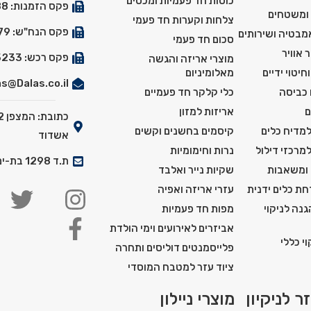
כוסות חד פעמיות ומכסים
פקס הזמנות: 03-5529288
 ומשטחים
צלחות וקערות חד פעמי
פקס הנח"ש: 03-5527179
אמבטיה ושירותים
סכום חד פעמי
 אוויר
פקס רכש: 03-5525233
מוצרי אריזה והגשה
חיטוי ידיים
מאלומיניום
s@Dalas.co.il
 כביסה
כלי קלקר חד פעמיים
ם
אריזות למזון
למדיח כלים
קיסמים בחשנים וקשים
אשדוד
למרכזי דילול
נרות וחימומיות
ת.ד 1298 בת-ים מיקוד: 5911201
 ומשאבות
שקיות נייר ואלבד
ת כלים ידנית
עזרי אריזה ואפיה
נה לניקוי
מפות חד פעמיות
אביזרים לאירועים וימי הולדת
י כללי
פלייסמנטים דוליסים ותחרה
ציוד עזר למטבח המוסדי
ר לניקיון
מוצרי ניילון