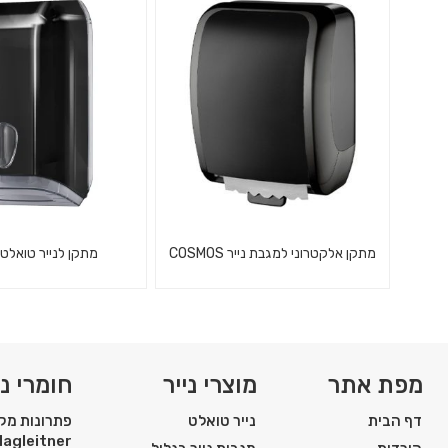
מפרט טכני: קוטר: 75 מ"מ חומר
בצבע שחור
גלם: נירוסטה...
מתקן אלקטרוני למגבת נייר COSMOS
מתקן לנייר טואלט
מתקן לנייר טואלט צץ-
מתקן למגבת נייר COSMOS - שחור
סאטין
מפת אתר
מוצרי נייר
חומרי ני
דף הבית
נייר טואלט
פתרונות מקצ
Hagleitner