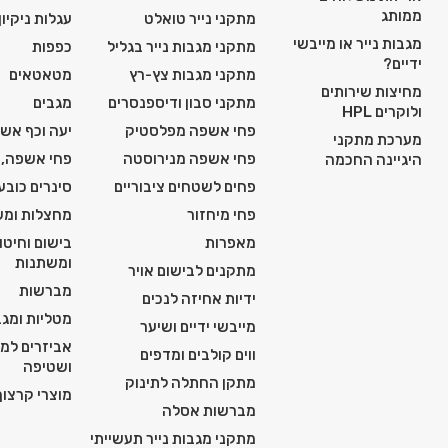
ממותג
מתקני נייר טואלט
עגלות ניקיון
מגבות נייר או מייבשי
מתקני מגבות נייר בגליל
כפפות
ידיים?
מתקני מגבות צץ-רץ
מטאטאים
מחיצות שירותים
מתקני סבון ודיספנסרים
מגבים
ולוקרים HPL
פחי אשפה מפלסטיק
יעה וכף אש
מערכת מתקני
פחי אשפה מנירוסטה
פחי אשפה, 
היגיינה החכמה
פחים לשטחים ציבוריים
סינרים כובע
פחי מיחזור
מחצלות ומש
מאפרות
בישום וחיטו
ומשתנות
מתקנים לבישום אויר
מברשות
ידיות אחיזה לנכים
מטליות ומגב
מייבשי ידיים ושיער
אביזרים למכ
ווים קולבים ומדפים
ושטיפה
מתקן החתלה לתינוק
מוצרי קרצוף 
מברשות אסלה
מתקני מגבות נייר תעשייתי