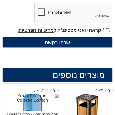
*
קראתי ואני מסכים\ה ל
מדיניות הפרטיות
שלחו בקשה
מוצרים נוספים
מק"ט:
4881
מק"ט:
בחר/י צבע
מתקן לסבון נוזלי – Colored Edition