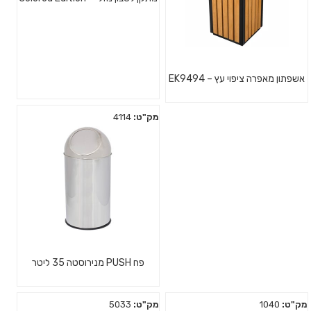
אשפתון מאפרה ציפוי עץ – EK9494
מק"ט:
4114
פח PUSH מנירוסטה 35 ליטר
מק"ט:
1040
מק"ט:
5033