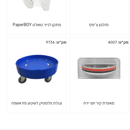
מזלגון צ'יפס
מתקן לנייר טואלט PaperBOY
מק"ט:
4007
מק"ט:
9736
מאפרת קיר חצי ירח
עגלת פלסטיק לשינוע פח אשפה