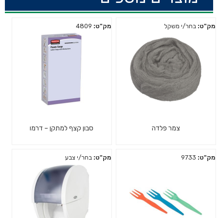
מק"ט:
בחר/י משקל
מק"ט:
4809
צמר פלדה
סבון קצף למתקן – דרמו
מק"ט:
9733
מק"ט:
בחר/י צבע