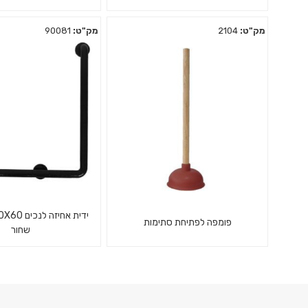
מק"ט:
2104
מק"ט:
90081
מתקן נייר כיסוי אסלה עם ידית
אשפתון מאפרה ציפ
השולפת נייר אחד בכל פעם.
EK9494
פומפה לפתיחת סתימות
שחור
פומפה קלאסית מגומי איכותי עם
ידית אחיזה אלומיניום 