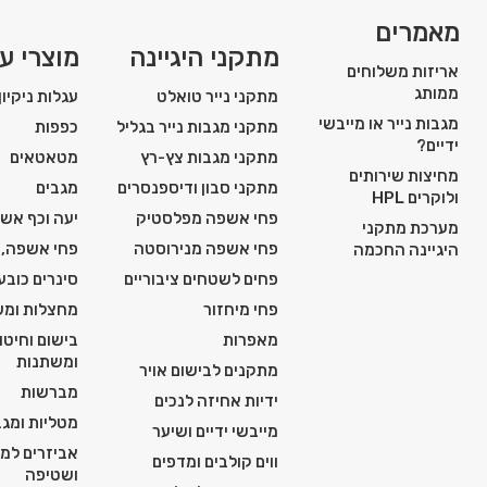
מאמרים
מתקני היגיינה
מוצרי עז
אריזות משלוחים
ממותג
מתקני נייר טואלט
עגלות ניקיון
מגבות נייר או מייבשי
מתקני מגבות נייר בגליל
כפפות
ידיים?
מתקני מגבות צץ-רץ
מטאטאים
מחיצות שירותים
מתקני סבון ודיספנסרים
מגבים
ולוקרים HPL
פחי אשפה מפלסטיק
יעה וכף אש
מערכת מתקני
פחי אשפה מנירוסטה
פחי אשפה, 
היגיינה החכמה
פחים לשטחים ציבוריים
סינרים כובע
פחי מיחזור
מחצלות ומש
מאפרות
בישום וחיטו
ומשתנות
מתקנים לבישום אויר
מברשות
ידיות אחיזה לנכים
מטליות ומגב
מייבשי ידיים ושיער
אביזרים למכ
ווים קולבים ומדפים
ושטיפה