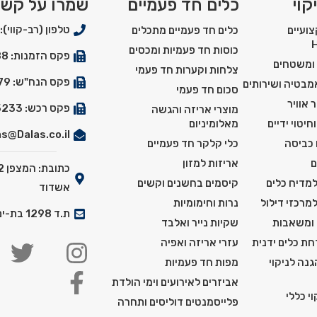
מסדרת קסיבו
מנירוסטה Xibu Metal Hybrid
קוי
כלים חד פעמיים
שמרו על קש
טלפון (רב-קווי): 03-5550900
ועיים
כלים חד פעמיים מתכלים
כוסות חד פעמיות ומכסים
פקס הזמנות: 03-5529288
 ומשטחים
צלחות וקערות חד פעמי
פקס הנח"ש: 03-5527179
אמבטיה ושירותים
סכום חד פעמי
 אוויר
פקס רכש: 03-5525233
מוצרי אריזה והגשה
חיטוי ידיים
מאלומיניום
s@Dalas.co.il
 כביסה
כלי קלקר חד פעמיים
ם
אריזות למזון
למדיח כלים
קיסמים בחשנים וקשים
אשדוד
למרכזי דילול
נרות וחימומיות
ת.ד 1298 בת-ים מיקוד: 5911201
 ומשאבות
שקיות נייר ואלבד
ת כלים ידנית
עזרי אריזה ואפיה
נה לניקוי
מפות חד פעמיות
אביזרים לאירועים וימי הולדת
י כללי
פלייסמנטים דוליסים ותחרה