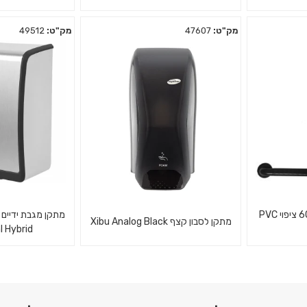
מק"ט:
47607
מק"ט:
49512
וי עץ -
מרבד כניסה, הס
מחזיק לסבון מרושת מלבני קטן
העסק א
ידית אחיזה לנכים 60X60 ציפוי PVC
מתקן מגבת ידיים 
מתקן לסבון קצף Xibu Analog Black
l Hybrid
שני מישורים
מתקן מכני לסבון קצף - שחור
מתקן מגבת י