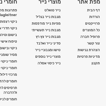
ידית עץ
60X60 עם ציפוי PVC שחור
מפת אתר
מוצרי נייר
חומרי ני
דף הבית
נייר טואלט
פתרונות מקצ
Hagleitner
הורדות
מגבות נייר בגליל
ניקוי רצפות
פרוייקטים
מפיות נייר מודפסות
ניקוי חדרי 
כל המוצרים
מגבות נייר תעשייתי
בישום וטיהור
פרופיל חברה
מגבות נייר צץ רץ
טיפוח אישי ו
צור קשר
סדיני נייר ואלבד
ניקוי ובישום
הצהרת נגישות
טישו ומגבוניי נייר
מסיר שומני
מדיניות פרטיות
מוצרי נייר נוספים
חומרי ניקוי 
תקנון
נייר כיסוי אסלה
חומרי ניקוי 
מרכזי דילול
חומרים להדח
תרסיסים להג
ולהדברה
חומרים לניקו