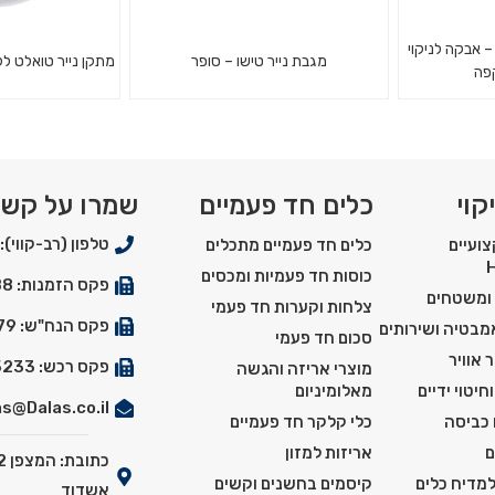
Shiny Coffee Machin – אבקה לניקוי
מגבת נייר טישו – סופר
מתקן נייר טואלט ללא טבור
קפה
מתקן לנייר טוא
מכונות קפה
עיצוב חדשני, עשו
שישיית מגבת נייר טישו דו-שכבתי
ים
שביר ואנטי ונד
קוי
כלים חד פעמיים
שמרו על קש
טואלט זה מתאים
טלפון (רב-קווי): 03-5550900
ועיים
כלים חד פעמיים מתכלים
כוסות חד פעמיות ומכסים
פקס הזמנות: 03-5529288
 ומשטחים
צלחות וקערות חד פעמי
פקס הנח"ש: 03-5527179
אמבטיה ושירותים
סכום חד פעמי
 אוויר
פקס רכש: 03-5525233
מוצרי אריזה והגשה
חיטוי ידיים
מאלומיניום
s@Dalas.co.il
 כביסה
כלי קלקר חד פעמיים
ם
אריזות למזון
למדיח כלים
קיסמים בחשנים וקשים
אשדוד