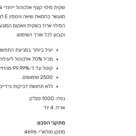
שקית מילוי קצף אלכוהול ייחודי 70% אלכוהול למתקן אלקטרוני ללא מגע.
מועשר בחמאת שיאה וויטמין E למניעת יובש של עור הידיים.
וקבוע לכל אורך השימוש.
יעיל ביותר במניעת התפשטו
מכיל 70% אלכוהול ליעילות מקסימאלית במניעת הידבקויות מוירוסים וחיידקים.
קוטל עד ל-99.99% מהחיידקים.
2500 שימושים.
ללא תחושת דביקות בידיים
נפח: 1000 סמ"ק
ארוז: 4 יח'
מתקני הסבון:
מתקן סולארי:
4696