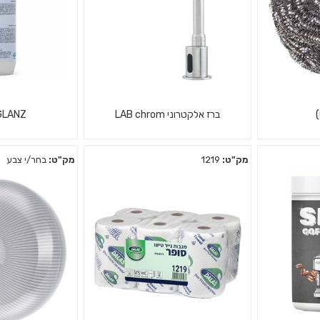
)
ברז אלקטרוני LAB chrom
GLANZ
מק"ט:
1219
מק"ט:
בחר/י צבע
רצוף סירים
חומר לניקוי חלו
ברז אלקטרוני LAB chrom
ברזים, ניקל,