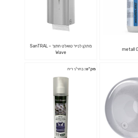
מתקן לנייר טואלט חתוך – SanTRAL
metall 
Wave
מק"ט:
בחר/י ריח
דה ואבנית, הברקת
מתקן נירוסטה לנייר טואלט חתוך
 פליז ונירוסטה
בשיטת הצץ רץ