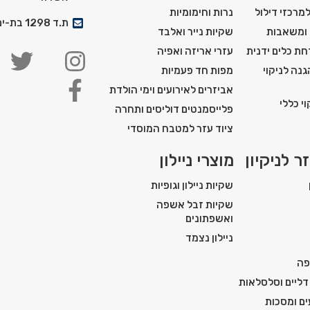
למרכזי דילול
נרות וחימומיות
ת.ד 1298 בת-ים מיקוד: 5911201
 ומשאבות
שקיות נייר ואלבד
ת כלים ידנית
עזרי אריזה ואפיה
נה לניקוי
מפות חד פעמיות
אביזרים לאירועים וימי הולדת
י כללי
פלייסמנטים דוליסים ותחרה
ציוד עזר למטבח המוסדי
ר לניקיון
מוצרי ניילון
שקיות ניילון וגופיות
שקיות זבל אשפה
ואשפתונים
ניילון נצמד
פה
דליים וסלסלאות
ים ומסכות