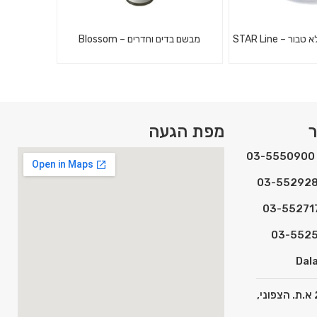
 – STAR Line
מבשם בדים וחדרים – Blossom
לט ללא טבור בעל
י פוליקרבונט בלתי
מבשם בדים וחדרים
ליזם. מתקן נייר
ר
מפת הגעה
 במיוחד לאזו...
Dala
כתובת: המצפן 2 א.ת. הצפוני,