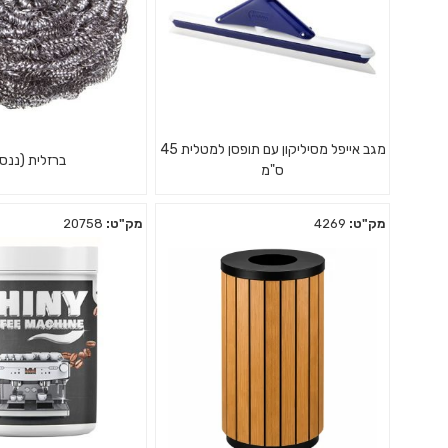
מגב אייפל מסיליקון עם תופסן למטלית 45
ברזלית (ננס
ס"מ
מק"ט:
4269
מק"ט:
20758
מגב גוף פלסטיק להב סיליקון איכותי
ננס - משמש בעיקר לק
ברוחב 45 ס"מ עם תופסן סחבה
ותבניות