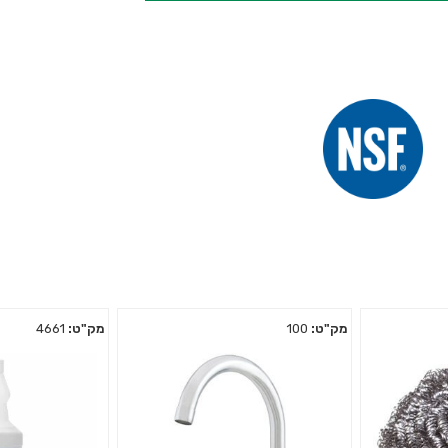
מק"ט:
100
מק"ט:
4661