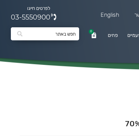
לפרטים חייגו
ר
English
03-5550900
0
עמיים
פחים
0
פחים