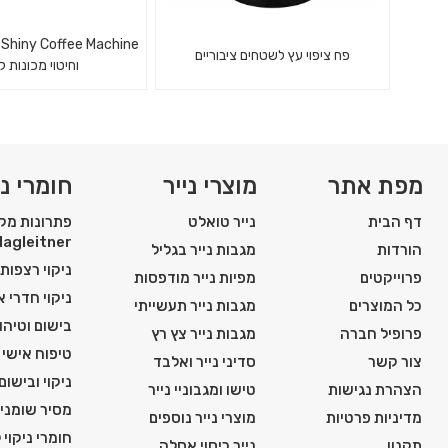
e
פח ציפוי עץ לשטחים ציבוריים
וחיטוי מכונות 
אבקה לניקוי וחיטוי 
אשפתון ציפוי עץ לשטחים ציבוריים
ומכונות מיצ
מפת אתר
מוצרי נייר
חומרי ני
דף הבית
נייר טואלט
פתרונות מקצ
Hagleitner
הורדות
מגבות נייר בגליל
ניקוי רצפות
פרוייקטים
מפיות נייר מודפסות
ניקוי חדרי 
כל המוצרים
מגבות נייר תעשייתי
בישום וטיהור
פרופיל חברה
מגבות נייר צץ רץ
טיפוח אישי ו
צור קשר
סדיני נייר ואלבד
ניקוי ובישום
הצהרת נגישות
טישו ומגבוניי נייר
מסיר שומני
מדיניות פרטיות
מוצרי נייר נוספים
חומרי ניקוי 
תקנון
נייר כיסוי אסלה