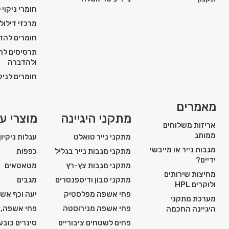
חומרי ניקוי 
מרכזי דילול
חומרים להדח
תרסיסים להג
ולהדברה
חומרים לניקו
מאמרים
מתקני היגיינה
מוצרי עז
אריזות משלוחים
ממותג
מתקני נייר טואלט
עגלות ניקיון
מגבות נייר או מייבשי
מתקני מגבות נייר בגליל
כפפות
ידיים?
מתקני מגבות צץ-רץ
מטאטאים
מחיצות שירותים
מתקני סבון ודיספנסרים
מגבים
ולוקרים HPL
פחי אשפה מפלסטיק
יעה וכף אש
מערכת מתקני
פחי אשפה מנירוסטה
פחי אשפה, 
היגיינה החכמה
פחים לשטחים ציבוריים
סינרים כובע