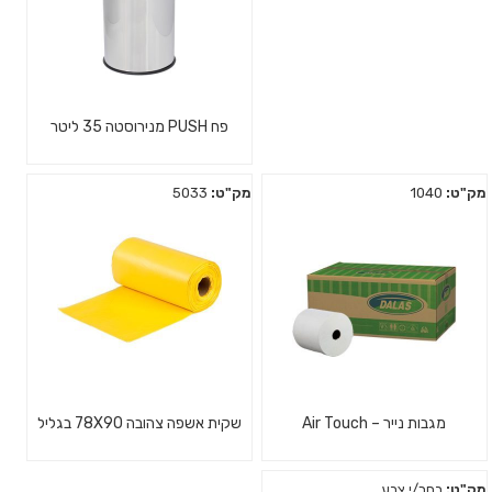
פח PUSH מנירוסטה 35 ליטר
מק"ט:
1040
מק"ט:
5033
מגבות נייר – Air Touch
שקית אשפה צהובה 78X90 בגליל
מק"ט:
בחר/י צבע